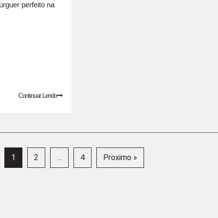
guer perfeito na
Continuar Lendo
1
2
…
4
Proximo »