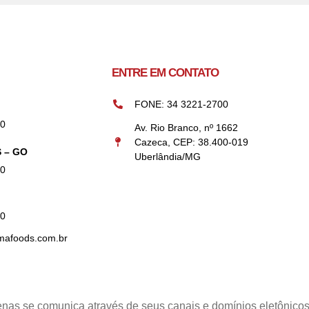
ENTRE EM CONTATO
FONE: 34 3221-2700
00
Av. Rio Branco, nº 1662
Cazeca, CEP: 38.400-019
 – GO
Uberlândia/MG
00
50
afoods.com.br
nas se comunica através de seus canais e domínios eletônicos o