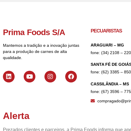
Prima Foods S/A
PECUARISTAS
ARAGUARI – MG
Mantemos a tradição e a inovação juntas
para a produção de carnes de alta
fone: (34) 2108 – 22
qualidade.
SANTA FÉ DE GOIÁS
fone: (62) 3385 – 85
CASSILÂNDIA – MS
fone: (67) 3596 – 77
compragado@prim
Alerta
Prezados clientes e parceiros, a Prima Foods informa que ape