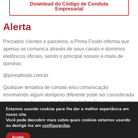
Download do Código de Conduta
Empresarial
Alerta
Prezados clientes e parceiros, a Prima Foods informa que
apenas se comunica através de seus canais e domínios
eletônicos oficiais, sendo o principal nossos e-mails de
domínio:
@primafoods.com.br
Qualquer tentativa de contato e/ou comunicação
envolvendo algum dompinio diferente pode ser considerada
como indevida e/ou uma tentativa de fraude.
Estamos usando cookies para lhe dar a melhor experiência em
nosso site.
Você pode descobrir mais sobre quais cookies estamos usando
ou desligá-los em
configurações
.
© 2022 – Prima Foods S.A. –
POLÍTICA DE PRIVACIDADE
Aceitar