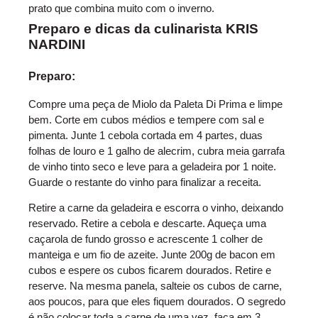
prato que combina muito com o inverno.
Preparo e dicas da culinarista KRIS
NARDINI
Preparo:
Compre uma peça de Miolo da Paleta Di Prima e limpe
bem. Corte em cubos médios e tempere com sal e
pimenta. Junte 1 cebola cortada em 4 partes, duas
folhas de louro e 1 galho de alecrim, cubra meia garrafa
de vinho tinto seco e leve para a geladeira por 1 noite.
Guarde o restante do vinho para finalizar a receita.
Retire a carne da geladeira e escorra o vinho, deixando
reservado. Retire a cebola e descarte. Aqueça uma
caçarola de fundo grosso e acrescente 1 colher de
manteiga e um fio de azeite. Junte 200g de bacon em
cubos e espere os cubos ficarem dourados. Retire e
reserve. Na mesma panela, salteie os cubos de carne,
aos poucos, para que eles fiquem dourados. O segredo
é não colocar toda a carne de uma vez, faça em 3